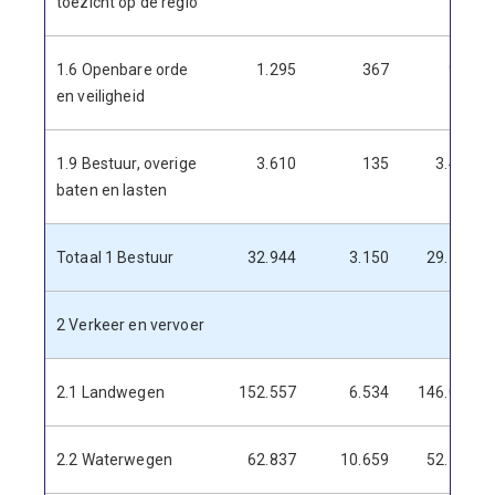
toezicht op de regio
1.6 Openbare orde
1.295
367
928
en veiligheid
1.9 Bestuur, overige
3.610
135
3.475
baten en lasten
Totaal 1 Bestuur
32.944
3.150
29.793
2 Verkeer en vervoer
2.1 Landwegen
152.557
6.534
146.023
2.2 Waterwegen
62.837
10.659
52.178