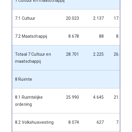
7 Cultuur en maatschappij
7.1 Cultuur
20.023
2.137
17.886
7.2 Maatschappij
8.678
88
8.590
Totaal 7 Cultuur en
28.701
2.225
26.476
maatschappij
8 Ruimte
8.1 Ruimtelijke
25.990
4.645
21.345
ordening
8.2 Volkshuisvesting
8.074
627
7.447