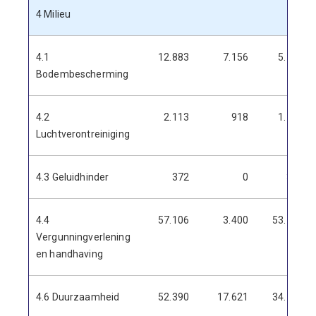
4 Milieu
4.1
12.883
7.156
5.726
Bodembescherming
4.2
2.113
918
1.195
Luchtverontreiniging
4.3 Geluidhinder
372
0
372
4.4
57.106
3.400
53.706
Vergunningverlening
en handhaving
4.6 Duurzaamheid
52.390
17.621
34.769