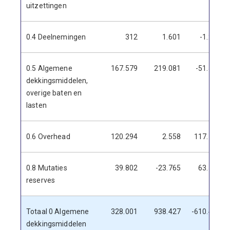
uitzettingen
0.4 Deelnemingen
312
1.601
-1.289
0.5 Algemene
167.579
219.081
-51.502
dekkingsmiddelen,
overige baten en
lasten
0.6 Overhead
120.294
2.558
117.736
0.8 Mutaties
39.802
-23.765
63.567
reserves
Totaal 0 Algemene
328.001
938.427
-610.425
dekkingsmiddelen