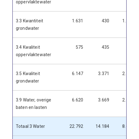
oppervlaktewater
3.3 Kwantiteit
1.631
430
1.201
grondwater
3.4 Kwaliteit
575
435
140
oppervlaktewater
3.5 Kwaliteit
6.147
3.371
2.776
grondwater
3.9 Water, overige
6.620
3.669
2.950
baten en lasten
Totaal 3 Water
22.792
14.184
8.608