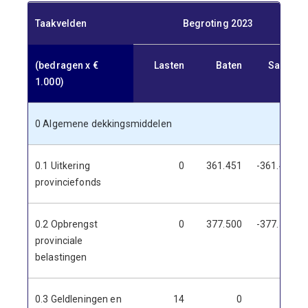
Taakvelden
Begroting 2023
(bedragen x €
Lasten
Baten
Saldo
1.000)
0 Algemene dekkingsmiddelen
0.1 Uitkering
0
361.451
-361.451
provinciefonds
0.2 Opbrengst
0
377.500
-377.500
provinciale
belastingen
0.3 Geldleningen en
14
0
14