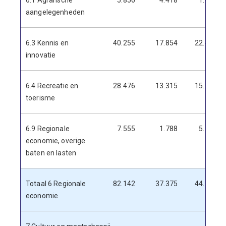
6.1 Agrarische
5.856
4.418
1.438
aangelegenheden
6.3 Kennis en
40.255
17.854
22.401
innovatie
6.4 Recreatie en
28.476
13.315
15.161
toerisme
6.9 Regionale
7.555
1.788
5.767
economie, overige
baten en lasten
Totaal 6 Regionale
82.142
37.375
44.767
economie