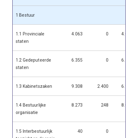
1 Bestuur
1.1 Provinciale
4.063
0
4.063
staten
1.2 Gedeputeerde
6.355
0
6.355
staten
1.3 Kabinetszaken
9.308
2.400
6.908
1.4 Bestuurlijke
8.273
248
8.024
organisatie
1.5 Interbestuurlijk
40
0
40