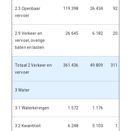
2.3 Openbaar
119.398
26.434
92.963
vervoer
2.9 Verkeer en
26.645
6.182
20.463
vervoer, overige
baten en lasten
Totaal 2 Verkeer en
361.436
49.809
311.627
vervoer
3 Water
3.1 Waterkeringen
1.572
1.176
396
3.2 Kwantiteit
6.248
5.103
1.144