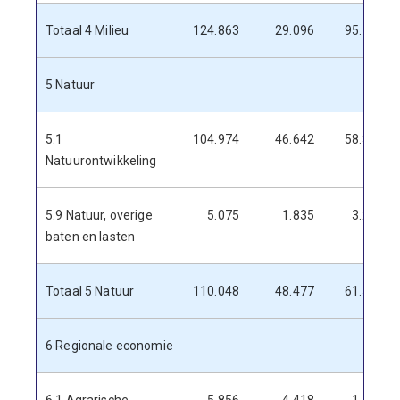
Totaal 4 Milieu
124.863
29.096
95.767
5 Natuur
5.1
104.974
46.642
58.332
Natuurontwikkeling
5.9 Natuur, overige
5.075
1.835
3.240
baten en lasten
Totaal 5 Natuur
110.048
48.477
61.571
6 Regionale economie