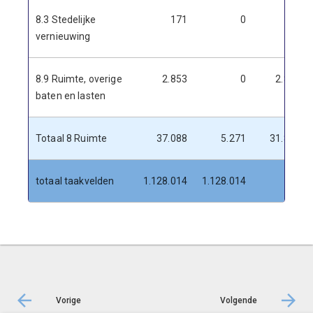
8.3 Stedelijke
171
0
171
vernieuwing
8.9 Ruimte, overige
2.853
0
2.853
baten en lasten
Totaal 8 Ruimte
37.088
5.271
31.816
totaal taakvelden
1.128.014
1.128.014
0
Vorige
Volgende