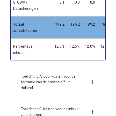
C. UWV /
0,1
0,0
0,0
0,0
Detacheringen
Totaal
199,2
196,2
189,2
182,6
arbeidskosten
Percentage
12,7%
12,5%
12,0%
12,1%
inhuur
Toelichting A. Loonkosten voor de
formatie van de provincie Zuid-
Holland
Toelichting B. Kosten voor de inhuur
van externen