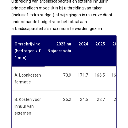
uitbreiding van arbeidscapaciteit en externe inhuur in
principe alleen mogelijk is bij uitbreiding van taken
(inclusief extra budget) of wijzigingen in rolkeuze dient
onderstaande budget voor het totaal aan
arbeidscapaciteit als maximum te worden gezien.
Omschrijving
2023 na
2024
2025
2026
(bedragen x €
Najaarsnota
1 mln)
A. Loonkosten
173,9
171,7
166,5
160,4
formatie
B. Kosten voor
25,2
24,5
22,7
22,2
inhuur van
externen