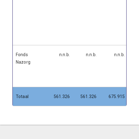
Fonds
n.n.b.
n.n.b.
n.n.b.
Nazorg
Totaal
561.326
561.326
675.915