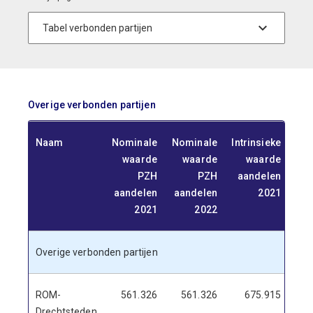
Overige verbonden partijen
Naam
Nominale
Nominale
Intrinsieke
Int
waarde
waarde
waarde
PZH
PZH
aandelen
aa
aandelen
aandelen
2021
2021
2022
Overige verbonden partijen
ROM-
561.326
561.326
675.915
Drechtsteden