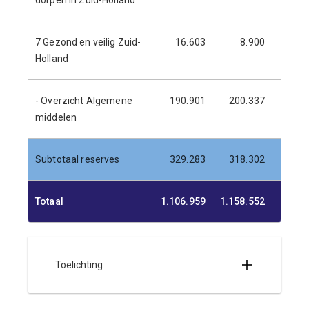
dorpen in Zuid-Holland
7 Gezond en veilig Zuid-
16.603
8.900
-7.
Holland
- Overzicht Algemene
190.901
200.337
9.4
middelen
Subtotaal reserves
329.283
318.302
-10.
Totaal
1.106.959
1.158.552
-51.5
Toelichting