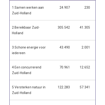
1 Samen werken aan
24.907
230
24.6
Zuid-Holland
2 Bereikbaar Zuid-
305.542
41.305
264.2
Holland
3 Schone energie voor
43.490
2.001
41.4
iedereen
4 Een concurrerend
70.961
12.652
58.3
Zuid-Holland
5 Versterken natuur in
122.283
57.341
64.9
Zuid-Holland