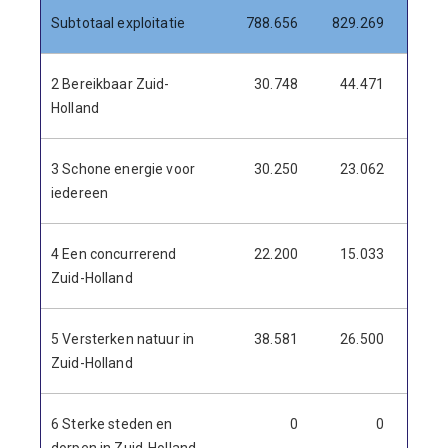
Subtotaal exploitatie
788.656
829.269
-40.
2 Bereikbaar Zuid-
30.748
44.471
13.7
Holland
3 Schone energie voor
30.250
23.062
-7.
iedereen
4 Een concurrerend
22.200
15.033
-7.
Zuid-Holland
5 Versterken natuur in
38.581
26.500
-12.
Zuid-Holland
6 Sterke steden en
0
0