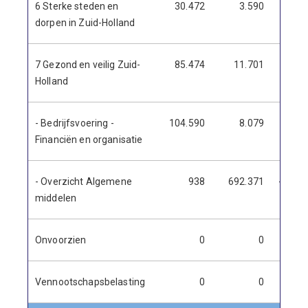
6 Sterke steden en
30.472
3.590
26.8
dorpen in Zuid-Holland
7 Gezond en veilig Zuid-
85.474
11.701
73.7
Holland
- Bedrijfsvoering -
104.590
8.079
96.5
Financiën en organisatie
- Overzicht Algemene
938
692.371
-691.4
middelen
Onvoorzien
0
0
Vennootschapsbelasting
0
0