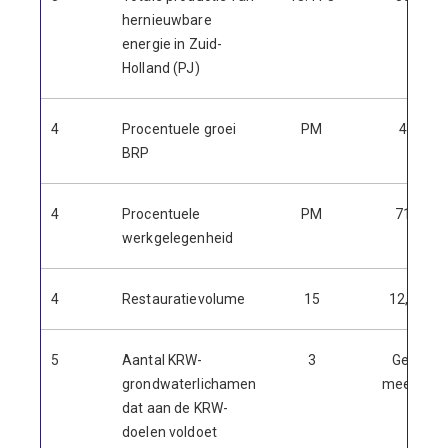
hernieuwbare
energie in Zuid-
Holland (PJ)
4
Procentuele groei
PM
4,6
BRP
4
Procentuele
PM
71,8
werkgelegenheid
4
Restauratievolume
15
12,8%
5
Aantal KRW-
3
Geen
grondwaterlichamen
meeting
dat aan de KRW-
doelen voldoet