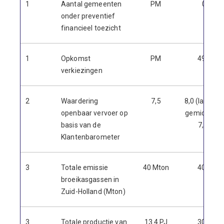
1
Aantal gemeenten
PM
0
onder preventief
financieel toezicht
1
Opkomst
PM
49%
verkiezingen
2
Waardering
7,5
8,0 (landelij
openbaar vervoer op
gemiddelde
basis van de
7,9)
Klantenbarometer
3
Totale emissie
40 Mton
40,3
broeikasgassen in
Zuid-Holland (Mton)
3
Totale productie van
13.4 PJ
30,2