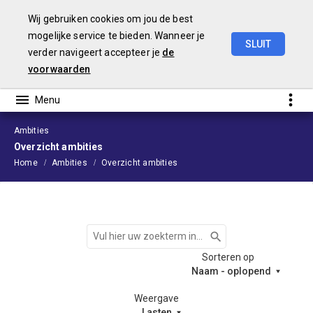
Wij gebruiken cookies om jou de best
mogelijke service te bieden. Wanneer je
SLUIT
verder navigeert accepteer je
de
Begroting
2024
voorwaarden
Ambities
Overzicht ambities
Home
Ambities
Overzicht ambities
Zoeken
Sorteren op
Naam - oplopend
Weergave
Lasten