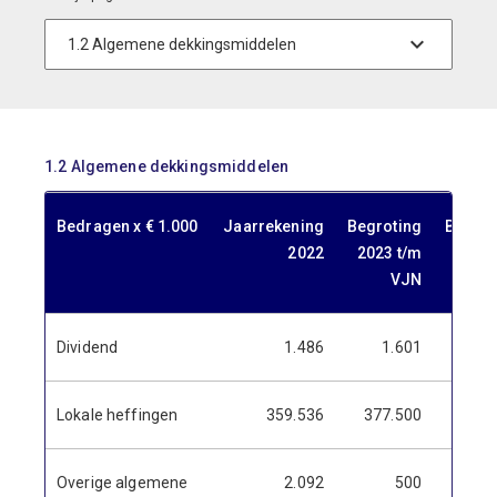
1.2 Algemene dekkingsmiddelen
Bedragen x € 1.000
Jaarrekening
Begroting
Begrot
2022
2023 t/m
2023 
VJN
Dividend
1.486
1.601
1.
Lokale heffingen
359.536
377.500
377.
Overige algemene
2.092
500
1.