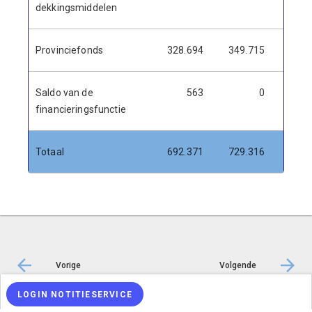
dekkingsmiddelen
Provinciefonds
328.694
349.715
361.
Saldo van de
563
0
financieringsfunctie
Totaal
692.371
729.316
742.
Vorige
Volgende
LOGIN NOTITIESERVICE
© Inergy
|
Privacy statement
|
Sitemap