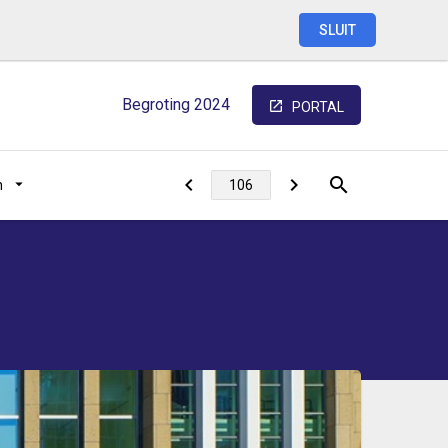
SLUIT
Begroting
2024
PORTAL
n