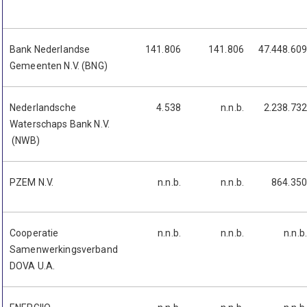
Bank Nederlandse
141.806
141.806
47.448.609
Gemeenten N.V. (BNG)
Nederlandsche
4.538
n.n.b.
2.238.732
Waterschaps Bank N.V.
(NWB)
PZEM N.V.
n.n.b.
n.n.b.
864.350
Cooperatie
n.n.b.
n.n.b.
n.n.b.
Samenwerkingsverband
DOVA U.A.