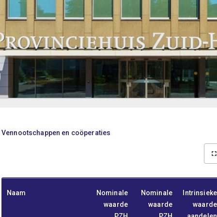
Vennootschappen en coöperaties
Naam
Nominale
Nominale
Intrinsieke
waarde
waarde
waarde
PZH
PZH
aandelen