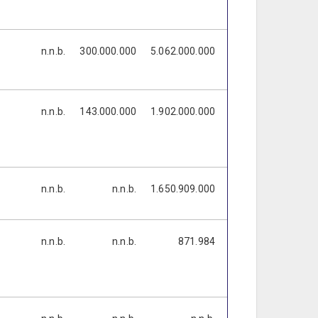
n.n.b.
300.000.000
5.062.000.000
4.600.000.000
1
n.n.b.
143.000.000
1.902.000.000
1.995.000.000
n.n.b.
n.n.b.
1.650.909.000
n.n.b.
n.n.b.
n.n.b.
871.984
n.n.b.