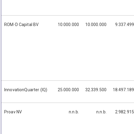
ROM-D Capital BV
10.000.000
10.000.000
9.337.499
InnovationQuarter (IQ)
25.000.000
32.339.500
18.497.189
Proav NV
n.n.b.
n.n.b.
2.982.915