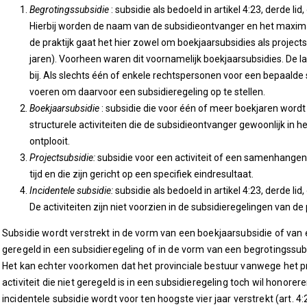
Begrotingssubsidie
: subsidie als bedoeld in artikel 4:23, derde 
Hierbij worden de naam van de subsidieontvanger en het maxima
de praktijk gaat het hier zowel om boekjaarsubsidies als projec
jaren). Voorheen waren dit voornamelijk boekjaarsubsidies. De l
bij. Als slechts één of enkele rechtspersonen voor een bepaalde
voeren om daarvoor een subsidieregeling op te stellen.
Boekjaarsubsidie
: subsidie die voor één of meer boekjaren wordt 
structurele activiteiten die de subsidieontvanger gewoonlijk in h
ontplooit.
Projectsubsidie:
subsidie voor een activiteit of een samenhangend
tijd en die zijn gericht op een specifiek eindresultaat.
Incidentele subsidie:
subsidie als bedoeld in artikel 4:23, derde l
De activiteiten zijn niet voorzien in de subsidieregelingen van de
Subsidie wordt verstrekt in de vorm van een boekjaarsubsidie of van ee
geregeld in een subsidieregeling of in de vorm van een begrotingssub
Het kan echter voorkomen dat het provinciale bestuur vanwege het p
activiteit die niet geregeld is in een subsidieregeling toch wil honorer
incidentele subsidie wordt voor ten hoogste vier jaar verstrekt (art.