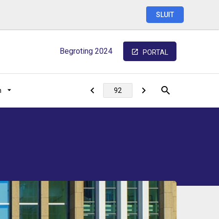
SLUIT
Begroting
2024
PORTAL
n