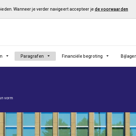
 bieden. Wanneer je verder navigeert accepteer je
de voorwaarden
en
Paragrafen
Financiële begroting
Bijlage
un vorm