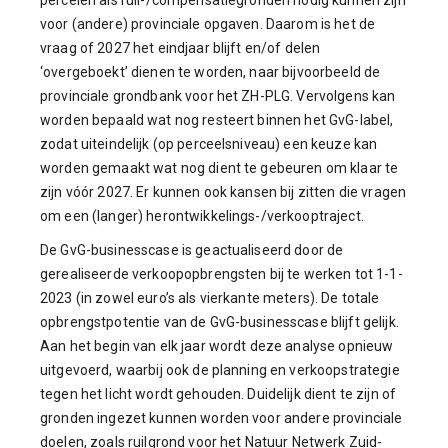
percelen als ruil-/compensatiegronden nodig kunnen zijn
voor (andere) provinciale opgaven. Daarom is het de
vraag of 2027 het eindjaar blijft en/of delen
‘overgeboekt’ dienen te worden, naar bijvoorbeeld de
provinciale grondbank voor het ZH-PLG. Vervolgens kan
worden bepaald wat nog resteert binnen het GvG-label,
zodat uiteindelijk (op perceelsniveau) een keuze kan
worden gemaakt wat nog dient te gebeuren om klaar te
zijn vóór 2027. Er kunnen ook kansen bij zitten die vragen
om een (langer) herontwikkelings-/verkooptraject.
De GvG-businesscase is geactualiseerd door de
gerealiseerde verkoopopbrengsten bij te werken tot 1-1-
2023 (in zowel euro’s als vierkante meters). De totale
opbrengstpotentie van de GvG-businesscase blijft gelijk.
Aan het begin van elk jaar wordt deze analyse opnieuw
uitgevoerd, waarbij ook de planning en verkoopstrategie
tegen het licht wordt gehouden. Duidelijk dient te zijn of
gronden ingezet kunnen worden voor andere provinciale
doelen, zoals ruilgrond voor het Natuur Netwerk Zuid-