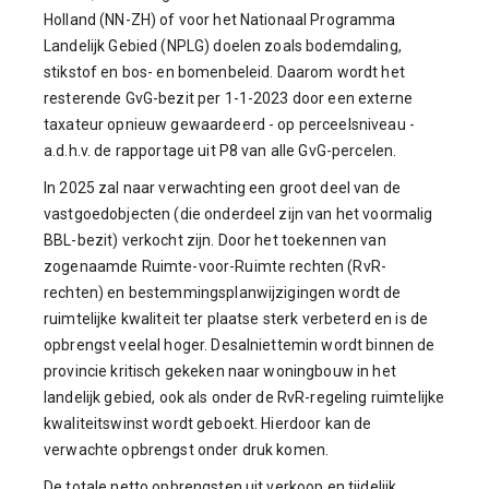
Holland (NN-ZH) of voor het Nationaal Programma
Landelijk Gebied (NPLG) doelen zoals bodemdaling,
stikstof en bos- en bomenbeleid. Daarom wordt het
resterende GvG-bezit per 1-1-2023 door een externe
taxateur opnieuw gewaardeerd - op perceelsniveau -
a.d.h.v. de rapportage uit P8 van alle GvG-percelen.
In 2025 zal naar verwachting een groot deel van de
vastgoedobjecten (die onderdeel zijn van het voormalig
BBL-bezit) verkocht zijn. Door het toekennen van
zogenaamde Ruimte-voor-Ruimte rechten (RvR-
rechten) en bestemmingsplanwijzigingen wordt de
ruimtelijke kwaliteit ter plaatse sterk verbeterd en is de
opbrengst veelal hoger. Desalniettemin wordt binnen de
provincie kritisch gekeken naar woningbouw in het
landelijk gebied, ook als onder de RvR-regeling ruimtelijke
kwaliteitswinst wordt geboekt. Hierdoor kan de
verwachte opbrengst onder druk komen.
De totale netto opbrengsten uit verkoop en tijdelijk