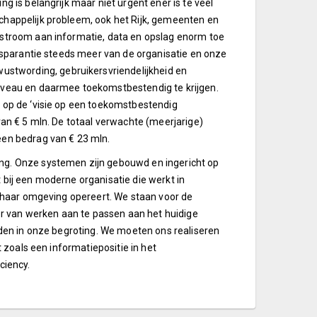
g is belangrijk maar niet urgent ener is te veel
chappelijk probleem, ook het Rijk, gemeenten en
 stroom aan informatie, data en opslag enorm toe
ansparantie steeds meer van de organisatie en onze
twording, gebruikersvriendelijkheid en
iveau en daarmee toekomstbestendig te krijgen.
 op de ‘visie op een toekomstbestendig
van € 5 mln. De totaal verwachte (meerjarige)
een bedrag van € 23 mln.
ng. Onze systemen zijn gebouwd en ingericht op
bij een moderne organisatie die werkt in
t haar omgeving opereert. We staan voor de
 van werken aan te passen aan het huidige
rden in onze begroting. We moeten ons realiseren
t zoals een informatiepositie in het
ciency.