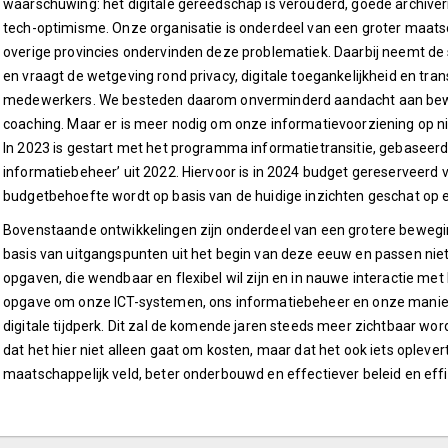
waarschuwing: het digitale gereedschap is verouderd, goede archiverin
tech-optimisme. Onze organisatie is onderdeel van een groter maats
overige provincies ondervinden deze problematiek. Daarbij neemt de
en vraagt de wetgeving rond privacy, digitale toegankelijkheid en tr
medewerkers. We besteden daarom onverminderd aandacht aan bewus
coaching. Maar er is meer nodig om onze informatievoorziening op n
In 2023 is gestart met het programma informatietransitie, gebaseerd
informatiebeheer’ uit 2022. Hiervoor is in 2024 budget gereserveerd 
budgetbehoefte wordt op basis van de huidige inzichten geschat op 
Bovenstaande ontwikkelingen zijn onderdeel van een grotere bewegi
basis van uitgangspunten uit het begin van deze eeuw en passen niet 
opgaven, die wendbaar en flexibel wil zijn en in nauwe interactie me
opgave om onze ICT-systemen, ons informatiebeheer en onze manier
digitale tijdperk. Dit zal de komende jaren steeds meer zichtbaar wo
dat het hier niet alleen gaat om kosten, maar dat het ook iets oplever
maatschappelijk veld, beter onderbouwd en effectiever beleid en effi