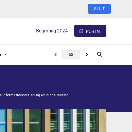
SLUIT
Begroting
2024
PORTAL
n
 informatievoorziening en digitalisering