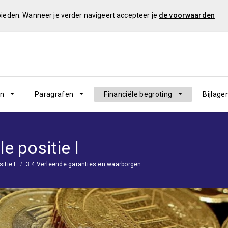
 bieden. Wanneer je verder navigeert accepteer je
de voorwaarden
en
Paragrafen
Financiële begroting
Bijlage
le positie I
itie I
3.4 Verleende garanties en waarborgen