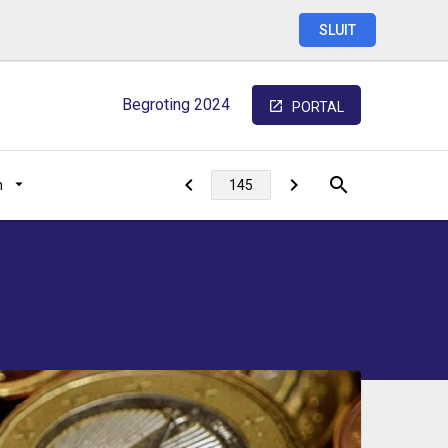
SLUIT
Begroting
2024
PORTAL
n