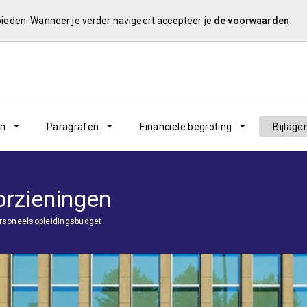
 bieden. Wanneer je verder navigeert accepteer je
de voorwaarden
en
Paragrafen
Financiële begroting
Bijlage
orzieningen
rsoneelsopleidingsbudget