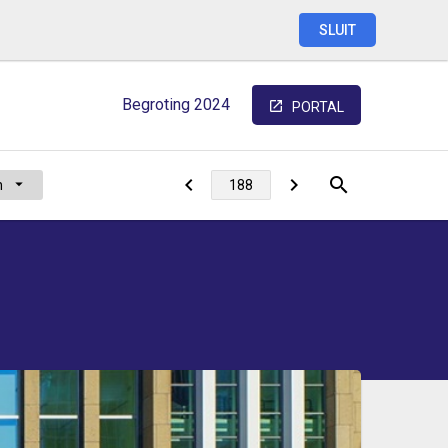
SLUIT
Begroting
2024
PORTAL
n