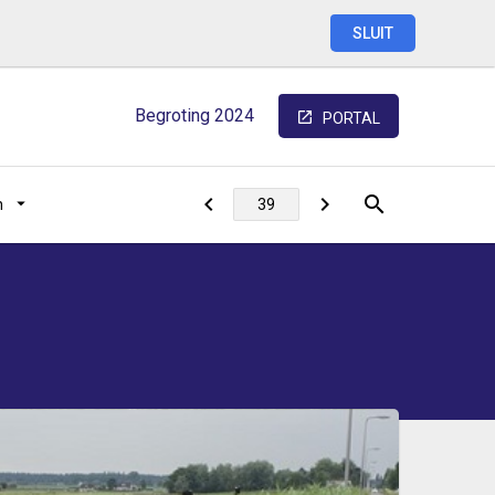
SLUIT
Begroting
2024
PORTAL
n