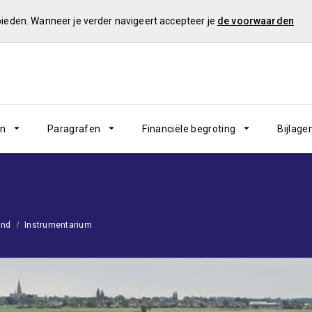
 bieden. Wanneer je verder navigeert accepteer je
de voorwaarden
en
Paragrafen
Financiële begroting
Bijlage
and
Instrumentarium