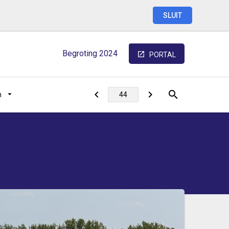
SLUIT
Begroting
2024
PORTAL
n