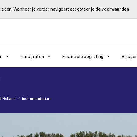
 bieden. Wanneer je verder navigeert accepteer je
de voorwaarden
en
Paragrafen
Financiële begroting
Bijlage
d
d-Holland
Instrumentarium