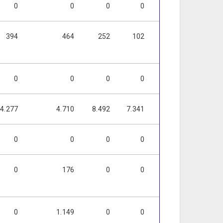
0
0
0
0
0
0
394
464
252
102
72
0
0
0
0
0
0
0
4.277
4.710
8.492
7.341
7.341
7.341
0
0
0
0
0
0
0
176
0
0
0
0
0
1.149
0
0
0
0