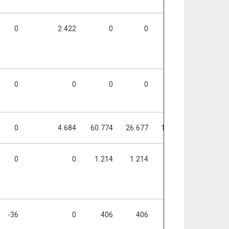
0
2.422
0
0
0
0
0
0
0
0
0
0
0
4.684
60.774
26.677
16.238
7.386
0
0
1.214
1.214
1.214
1.214
-36
0
406
406
406
406