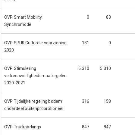
OVP Smart Mobility
0
83
Synchromode
OVP SPUK Culturele voorziening
131
0
2020
OVP Stimulering
5.310
5.310
verkeersveiligheidsmaatregelen
2020-2021
OVP Tijdelijke regeling bodem
316
158
onderdeel buitenproprotioneel
OVP Truckparkings
847
847