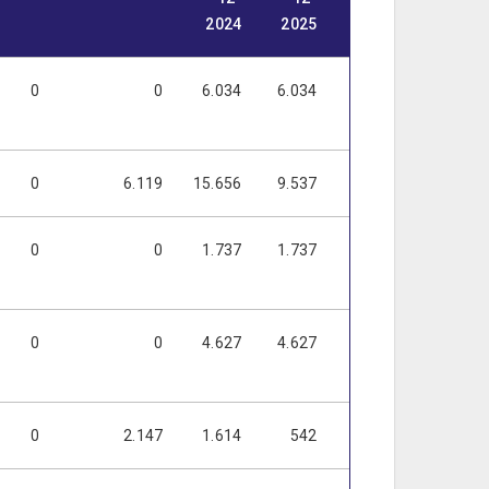
2024
2025
2026
2027
0
0
6.034
6.034
6.034
6.034
0
6.119
15.656
9.537
9.088
2.969
0
0
1.737
1.737
1.737
1.737
0
0
4.627
4.627
4.627
4.627
0
2.147
1.614
542
0
0