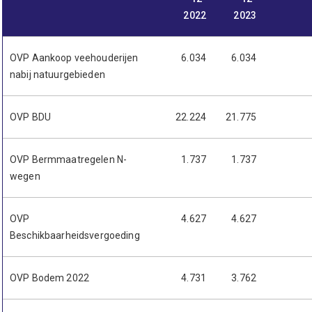
2022
2023
OVP Aankoop veehouderijen
6.034
6.034
nabij natuurgebieden
OVP BDU
22.224
21.775
OVP Bermmaatregelen N-
1.737
1.737
wegen
OVP
4.627
4.627
Beschikbaarheidsvergoeding
OVP Bodem 2022
4.731
3.762