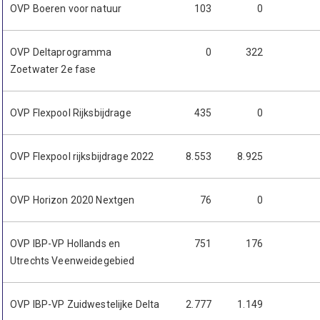
OVP Boeren voor natuur
103
0
OVP Deltaprogramma
0
322
Zoetwater 2e fase
OVP Flexpool Rijksbijdrage
435
0
OVP Flexpool rijksbijdrage 2022
8.553
8.925
OVP Horizon 2020 Nextgen
76
0
OVP IBP-VP Hollands en
751
176
Utrechts Veenweidegebied
OVP IBP-VP Zuidwestelijke Delta
2.777
1.149