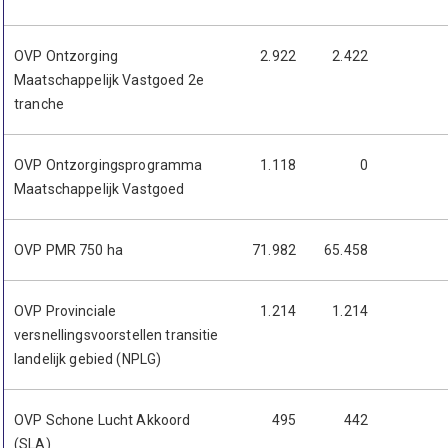
OVP Ontzorging
2.922
2.422
Maatschappelijk Vastgoed 2e
tranche
OVP Ontzorgingsprogramma
1.118
0
Maatschappelijk Vastgoed
OVP PMR 750 ha
71.982
65.458
OVP Provinciale
1.214
1.214
versnellingsvoorstellen transitie
landelijk gebied (NPLG)
OVP Schone Lucht Akkoord
495
442
(SLA)