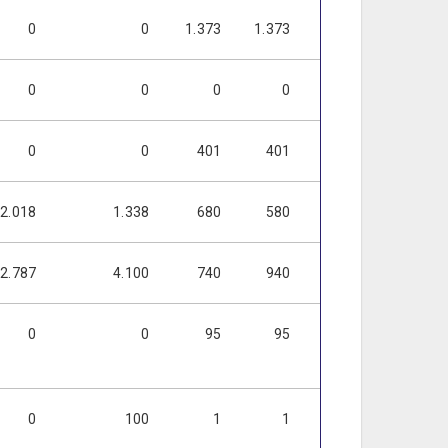
0
0
1.373
1.373
1.373
1.373
0
0
0
0
0
0
0
0
401
401
401
401
2.018
1.338
680
580
580
580
2.787
4.100
740
940
940
940
0
0
95
95
95
95
0
100
1
1
1
1