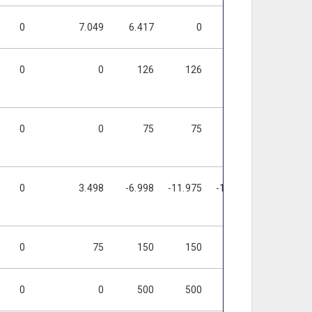
0
7.049
6.417
0
0
0
0
0
126
126
126
126
0
0
75
75
75
75
0
3.498
-6.998
-11.975
-11.975
-11.975
0
75
150
150
150
150
0
0
500
500
500
500