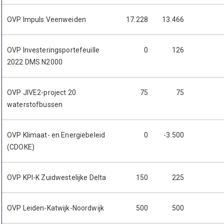
OVP Impuls Veenweiden
17.228
13.466
OVP Investeringsportefeuille
0
126
2022 DMS N2000
OVP JIVE2-project 20
75
75
waterstofbussen
OVP Klimaat- en Energiebeleid
0
-3.500
(CDOKE)
OVP KPI-K Zuidwestelijke Delta
150
225
OVP Leiden-Katwijk-Noordwijk
500
500