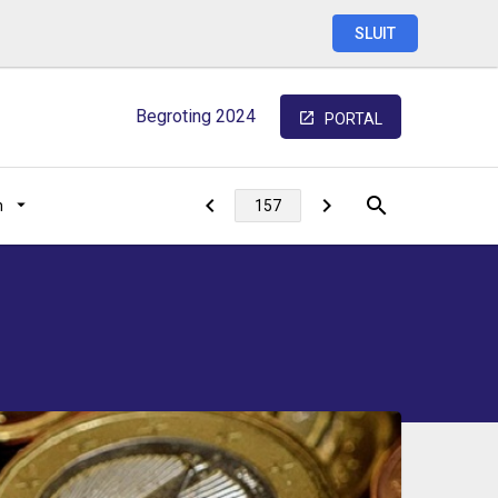
SLUIT
Begroting
2024
PORTAL
n