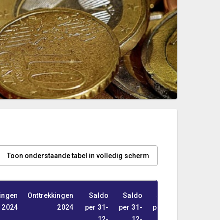
Toon onderstaande tabel in volledig scherm
ingen
Onttrekkingen
Saldo
Saldo
Saldo
Saldo
2024
2024
per 31-
per 31-
per 31-
per 31-
12-
12-
12-
12-