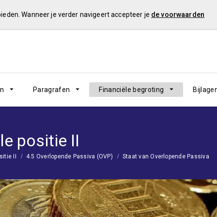
 bieden. Wanneer je verder navigeert accepteer je
de voorwaarden
en
Paragrafen
Financiële begroting
Bijlage
e positie II
itie II
4.5 Overlopende Passiva (OVP)
Staat van Overlopende Passiva