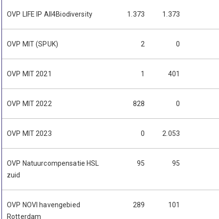
OVP LIFE IP All4Biodiversity
1.373
1.373
OVP MIT (SPUK)
2
0
OVP MIT 2021
1
401
OVP MIT 2022
828
0
OVP MIT 2023
0
2.053
OVP Natuurcompensatie HSL
95
95
zuid
OVP NOVI havengebied
289
101
Rotterdam