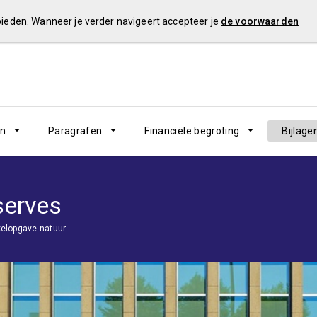
 bieden. Wanneer je verder navigeert accepteer je
de voorwaarden
en
Paragrafen
Financiële begroting
Bijlage
serves
elopgave natuur