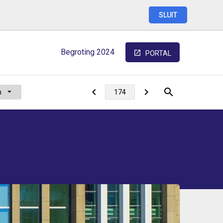
SLUIT
Begroting
2024
PORTAL
n