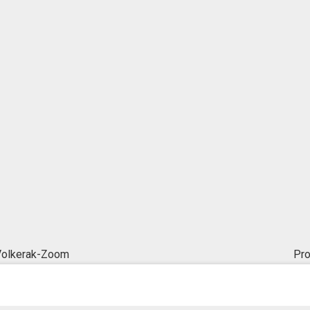
 Volkerak-Zoom
Pro
© Inergy
|
Privacy statement
|
Sitemap