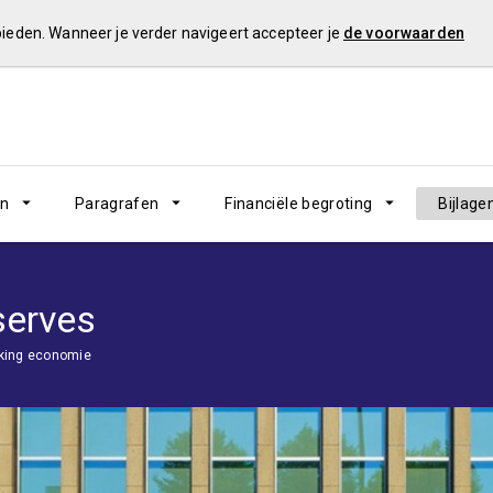
 bieden. Wanneer je verder navigeert accepteer je
de voorwaarden
en
Paragrafen
Financiële begroting
Bijlage
serves
king economie