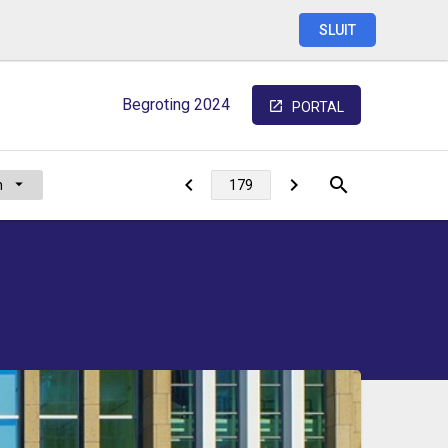
SLUIT
Begroting
2024
PORTAL
n